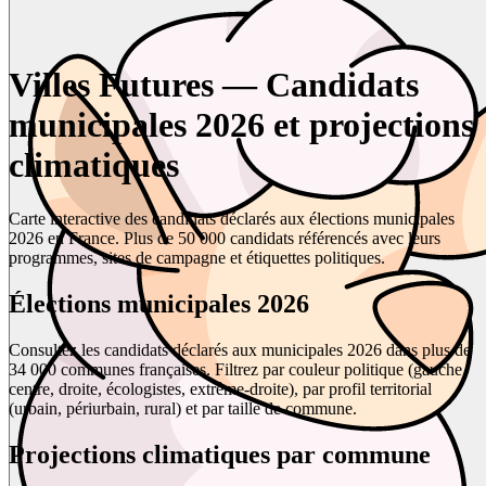
Villes Futures — Candidats
municipales 2026 et projections
climatiques
Carte interactive des candidats déclarés aux élections municipales
2026 en France. Plus de 50 000 candidats référencés avec leurs
programmes, sites de campagne et étiquettes politiques.
Élections municipales 2026
Consultez les candidats déclarés aux municipales 2026 dans plus de
34 000 communes françaises. Filtrez par couleur politique (gauche,
centre, droite, écologistes, extrême-droite), par profil territorial
(urbain, périurbain, rural) et par taille de commune.
Projections climatiques par commune