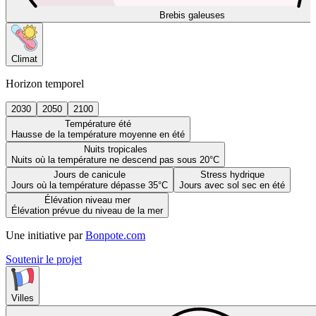
Brebis galeuses
Climat
Horizon temporel
2030
2050
2100
Température été
Hausse de la température moyenne en été
Nuits tropicales
Nuits où la température ne descend pas sous 20°C
Jours de canicule
Stress hydrique
Jours où la température dépasse 35°C
Jours avec sol sec en été
Élévation niveau mer
Élévation prévue du niveau de la mer
Une initiative par
Bonpote.com
Soutenir le projet
Villes