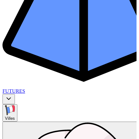
FUTURES
Villes