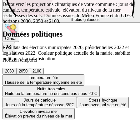
Découvrez les projections climatiques de votre commune : jours de
canicule, température estivale, élévation du niveau de la mer,
sécheresses des sols. Données issues de Météo France et du GIEC,
Brebis galeuses
horizons 2030, 2050 et 2100.
Données politiques
Climat
Résultats des élections municipales 2020, présidentielles 2022 et
législatives 2022. Couleur politique actuelle de la mairie, stabilité
politique, taux d'abstention.
Horizon temporel
2030
2050
2100
Température été
Hausse de la température moyenne en été
Nuits tropicales
Nuits où la température ne descend pas sous 20°C
Jours de canicule
Stress hydrique
Jours où la température dépasse 35°C
Jours avec sol sec en été
Élévation niveau mer
Élévation prévue du niveau de la mer