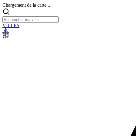
Chargement de la carte...
VILLES