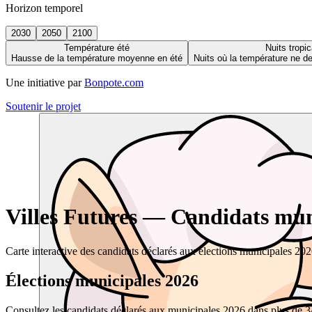
Horizon temporel
2030
2050
2100
Température été
Nuits tropic
Hausse de la température moyenne en été
Nuits où la température ne 
Une initiative par
Bonpote.com
Soutenir le projet
Villes Futures — Candidats muni
Carte interactive des candidats déclarés aux élections municipales 20
Élections municipales 2026
Consultez les candidats déclarés aux municipales 2026 dans plus de 34 0