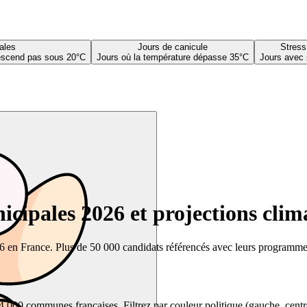
ales
Jours de canicule
Stress
descend pas sous 20°C
Jours où la température dépasse 35°C
Jours avec 
cipales 2026 et projections clim
26 en France. Plus de 50 000 candidats référencés avec leurs programmes,
00 communes françaises. Filtrez par couleur politique (gauche, centre, dr