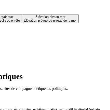
 hydrique
Élévation niveau mer
sol sec en été
Élévation prévue du niveau de la mer
atiques
 sites de campagne et étiquettes politiques.
oite, écologistes, extrême-droite), par profil territorial (urbain,