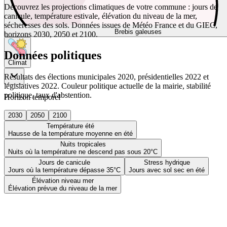
Découvrez les projections climatiques de votre commune : jours de
canicule, température estivale, élévation du niveau de la mer,
sécheresses des sols. Données issues de Météo France et du GIEC,
Brebis galeuses
horizons 2030, 2050 et 2100.
Données politiques
Climat
Résultats des élections municipales 2020, présidentielles 2022 et
législatives 2022. Couleur politique actuelle de la mairie, stabilité
politique, taux d'abstention.
Horizon temporel
2030
2050
2100
Température été
Hausse de la température moyenne en été
Nuits tropicales
Nuits où la température ne descend pas sous 20°C
Jours de canicule
Stress hydrique
Jours où la température dépasse 35°C
Jours avec sol sec en été
Élévation niveau mer
Élévation prévue du niveau de la mer