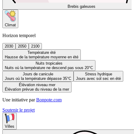
Brebis galeuses
Climat
Horizon temporel
2030
2050
2100
Température été
Hausse de la température moyenne en été
Nuits tropicales
Nuits où la température ne descend pas sous 20°C
Jours de canicule
Stress hydrique
Jours où la température dépasse 35°C
Jours avec sol sec en été
Élévation niveau mer
Élévation prévue du niveau de la mer
Une initiative par
Bonpote.com
Soutenir le projet
Villes