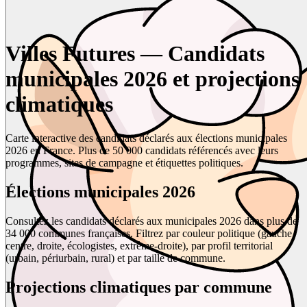
Villes Futures — Candidats
municipales 2026 et projections
climatiques
Carte interactive des candidats déclarés aux élections municipales
2026 en France. Plus de 50 000 candidats référencés avec leurs
programmes, sites de campagne et étiquettes politiques.
Élections municipales 2026
Consultez les candidats déclarés aux municipales 2026 dans plus de
34 000 communes françaises. Filtrez par couleur politique (gauche,
centre, droite, écologistes, extrême-droite), par profil territorial
(urbain, périurbain, rural) et par taille de commune.
Projections climatiques par commune