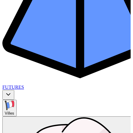
FUTURES
Villes