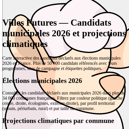
Villes Futures — Candidats
municipales 2026 et projections
climatiques
Carte interactive des candidats déclarés aux élections municipales
2026 en France. Plus de 50 000 candidats référencés avec leurs
programmes, sites de campagne et étiquettes politiques.
Élections municipales 2026
Consultez les candidats déclarés aux municipales 2026 dans plus de
34 000 communes françaises. Filtrez par couleur politique (gauche,
centre, droite, écologistes, extrême-droite), par profil territorial
(urbain, périurbain, rural) et par taille de commune.
Projections climatiques par commune