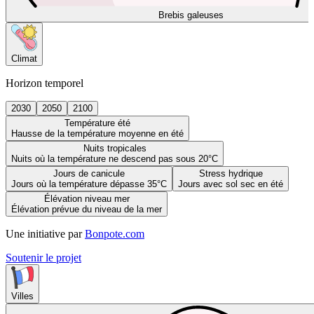
Brebis galeuses
Climat
Horizon temporel
2030
2050
2100
Température été
Hausse de la température moyenne en été
Nuits tropicales
Nuits où la température ne descend pas sous 20°C
Jours de canicule
Stress hydrique
Jours où la température dépasse 35°C
Jours avec sol sec en été
Élévation niveau mer
Élévation prévue du niveau de la mer
Une initiative par
Bonpote.com
Soutenir le projet
Villes