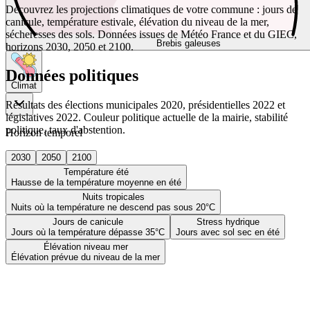
Découvrez les projections climatiques de votre commune : jours de
canicule, température estivale, élévation du niveau de la mer,
sécheresses des sols. Données issues de Météo France et du GIEC,
Brebis galeuses
horizons 2030, 2050 et 2100.
Données politiques
Climat
Résultats des élections municipales 2020, présidentielles 2022 et
législatives 2022. Couleur politique actuelle de la mairie, stabilité
politique, taux d'abstention.
Horizon temporel
2030
2050
2100
Température été
Hausse de la température moyenne en été
Nuits tropicales
Nuits où la température ne descend pas sous 20°C
Jours de canicule
Stress hydrique
Jours où la température dépasse 35°C
Jours avec sol sec en été
Élévation niveau mer
Élévation prévue du niveau de la mer